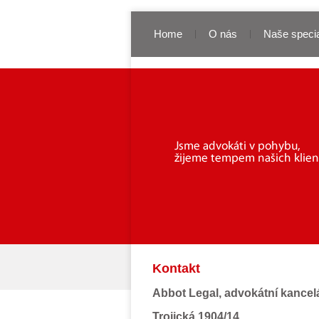
Home
O nás
Naše specia
Kontakt
Abbot Legal, advokátní kancelář
Trojická 1904/14