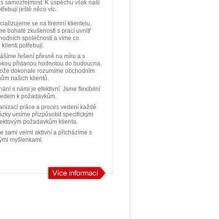
ás samozřejmost. K úspěchu však naši
otřebují ještě něco víc.
ializujeme se na firemní klientelu,
e bohaté zkušenosti s prací uvnitř
hodních společností a víme co
 klienti potřebují.
nášíme řešení přesně na míru a s
okou přidanou hodnotou do budoucna,
tože dokonale rozumíme obchodním
nům našich klientů.
ání s námi je efektivní. Jsme flexibilní
ledem k požadavkům.
anizaci práce a proces vedení každé
ázky umíme přizpůsobit specifickým
jektovým požadavkům klienta.
e sami velmi aktivní a přicházíme s
ými myšlenkami.