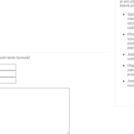
je pro n
klienti p
Spec
mám
obc
naši
Při
vys
pro
plá
Jedn
sím tento formulář.
vzh
Org
zak
pro
Jsm
nov