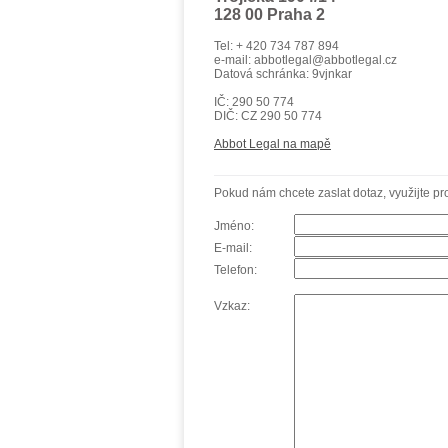
128 00 Praha 2
Tel: + 420 734 787 894
e-mail: abbotlegal@abbotlegal.cz
Datová schránka: 9vjnkar
IČ: 290 50 774
DIČ: CZ 290 50 774
Abbot Legal na mapě
Pokud nám chcete zaslat dotaz, využijte pro
Jméno:
E-mail:
Telefon:
Vzkaz: