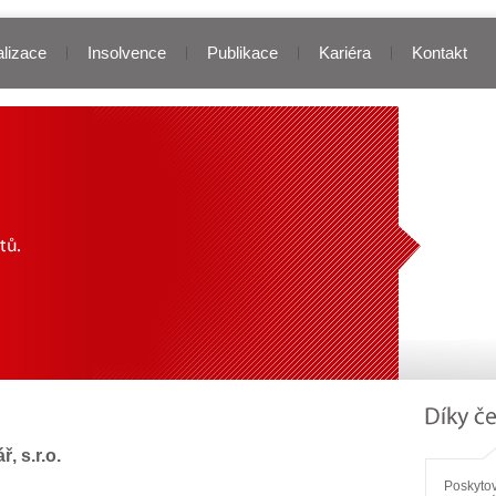
lizace
Insolvence
Publikace
Kariéra
Kontakt
, s.r.o.
Poskytov